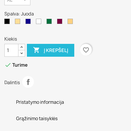
Spalva: Juoda
Kūno
Mėlina
Balta
Tamsiai
Tamsiai
Kakavos
Juoda
žalia
/pilka
7
Kiekis

favorite_border
Į KREPŠELĮ

Turime
Dalintis
Pristatymo informacija
Grąžinimo taisyklės