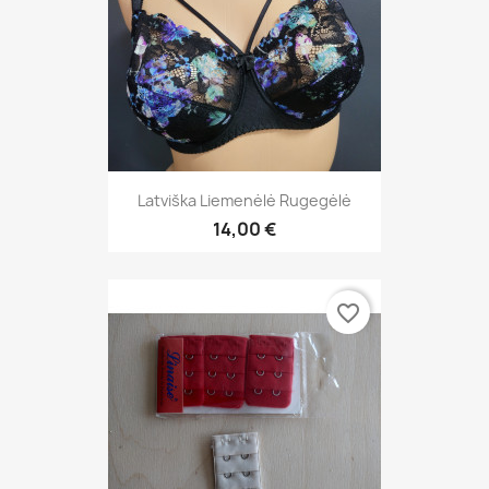
Latviška Liemenėlė Rugegėlė
14,00 €
favorite_border