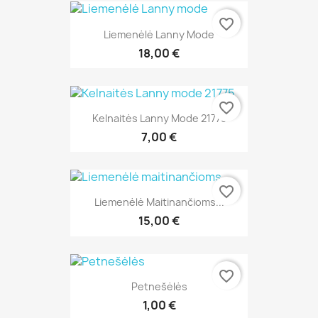
favorite_border
Liemenėlė Lanny Mode
18,00 €
favorite_border
Kelnaitės Lanny Mode 21775
7,00 €
favorite_border
Liemenėlė Maitinančioms...
15,00 €
favorite_border
Petnešėlės
1,00 €