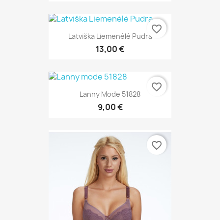
favorite_border
Latviška Liemenėlė Pudra
13,00 €
favorite_border
Lanny Mode 51828
9,00 €
favorite_border