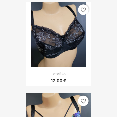
favorite_border
Latviška
12,00 €
favorite_border