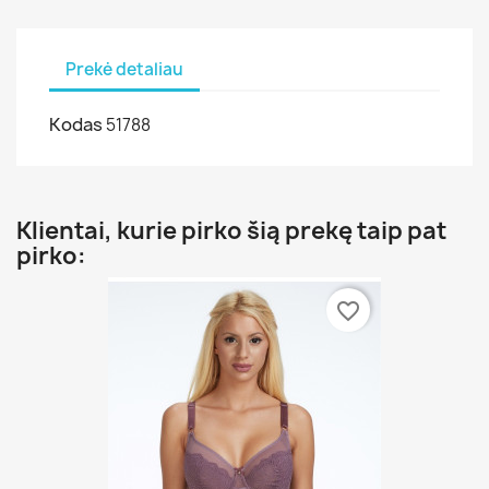
Prekė detaliau
Kodas
51788
Klientai, kurie pirko šią prekę taip pat
pirko:
favorite_border