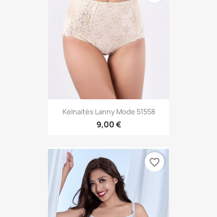
Kelnaitės Lanny Mode 51558
9,00 €
favorite_border