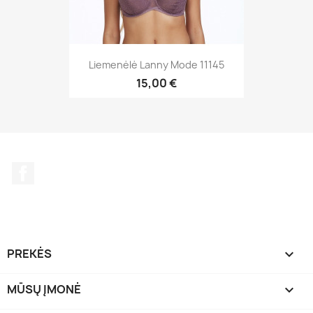
Liemenėlė Lanny Mode 11145
15,00 €
Facebook
PREKĖS

MŪSŲ ĮMONĖ
