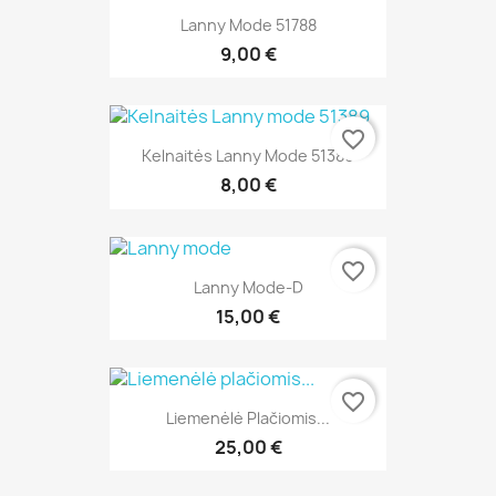
Lanny Mode 51788
9,00 €
favorite_border
Kelnaitės Lanny Mode 51389
8,00 €
favorite_border
Lanny Mode-D
15,00 €
favorite_border
Liemenėlė Plačiomis...
25,00 €