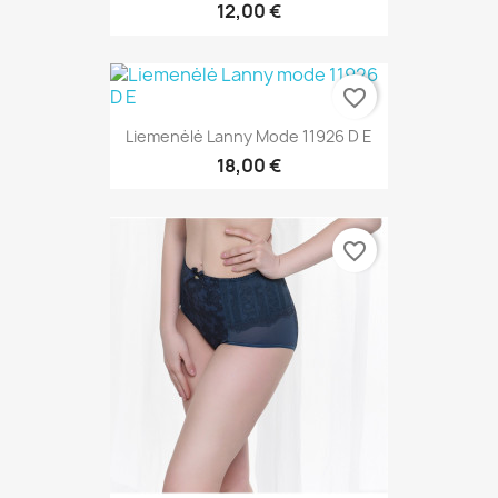
12,00 €
favorite_border
Liemenėlė Lanny Mode 11926 D E
18,00 €
favorite_border