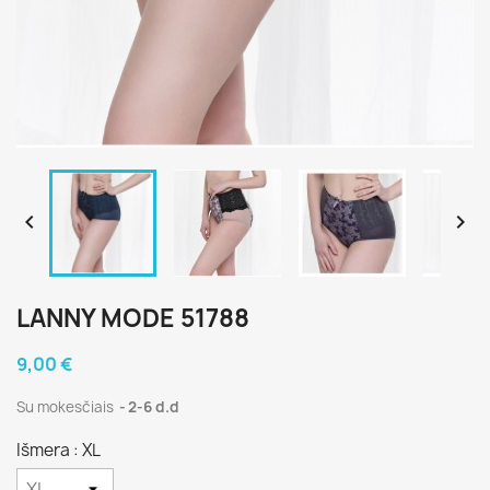


LANNY MODE 51788
9,00 €
Su mokesčiais
2-6 d.d
Išmera : XL