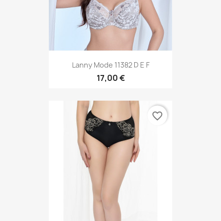
Lanny Mode 11382 D E F
17,00 €
favorite_border