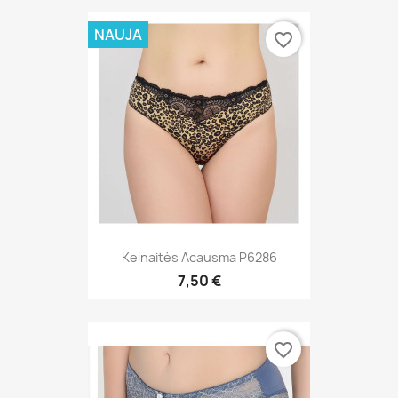
NAUJA
favorite_border
Kelnaitės Acausma P6286
7,50 €
favorite_border