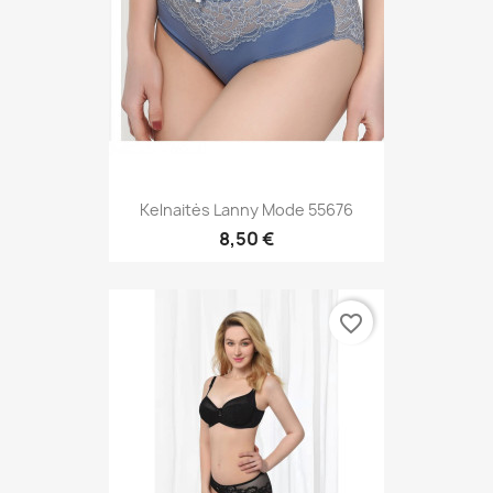
Kelnaitės Lanny Mode 55676
8,50 €
favorite_border