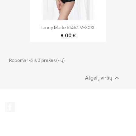
Lanny Mode 51453 M-XXXL
8,00 €
Rodoma 1-3 iš 3 prekės(-ių)
Atgal į viršų

Facebook