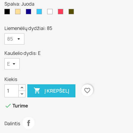
Spalva: Juoda
Kūno
Mėlina
Žydra
Balta
Rožinė
Juoda
Juoda
/
kava
Liemenėlių dydžiai: 85
Kaušelio dydis: E
Kiekis

favorite_border
Į KREPŠELĮ

Turime
Dalintis