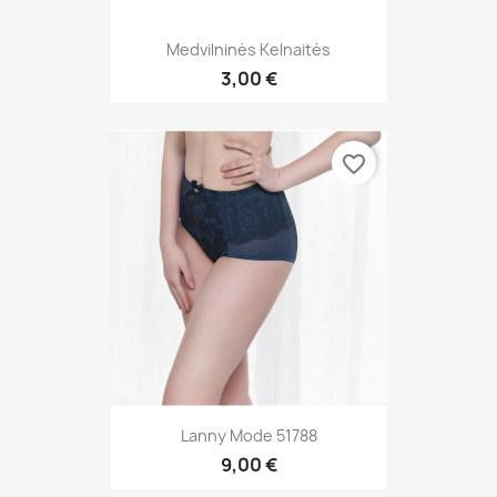
Medvilninės Kelnaitės
3,00 €
favorite_border
Lanny Mode 51788
9,00 €