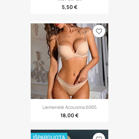
5,50 €
favorite_border
Liemenėlė Acousma 6065
18,00 €
IŠPARDUOTA