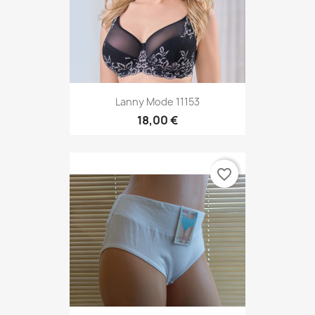
Lanny Mode 11153
18,00 €
favorite_border