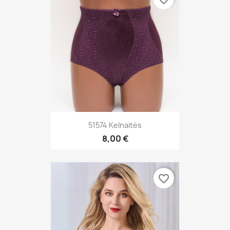
51574 Kelnaitės
8,00 €
favorite_border