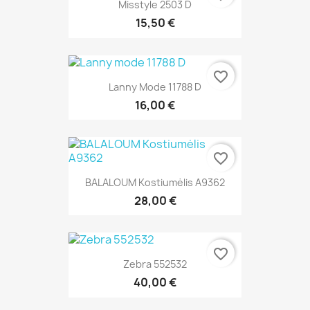
Misstyle 2503 D
15,50 €
favorite_border
Lanny Mode 11788 D
16,00 €
favorite_border
BALALOUM Kostiumėlis A9362
28,00 €
favorite_border
Zebra 552532
40,00 €