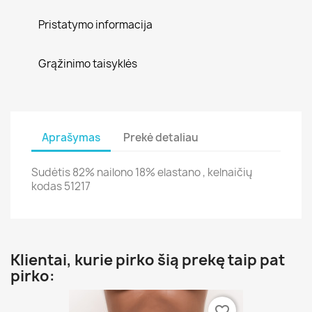
Pristatymo informacija
Grąžinimo taisyklės
Aprašymas
Prekė detaliau
Sudėtis 82% nailono 18% elastano , kelnaičių
kodas 51217
Klientai, kurie pirko šią prekę taip pat
pirko:
favorite_border