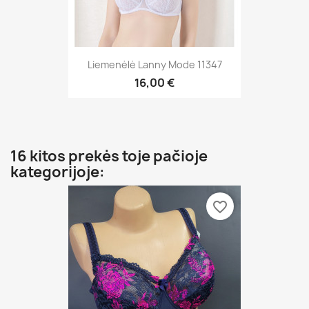
Liemenėlė Lanny Mode 11347
16,00 €
16 kitos prekės toje pačioje
kategorijoje:
favorite_border