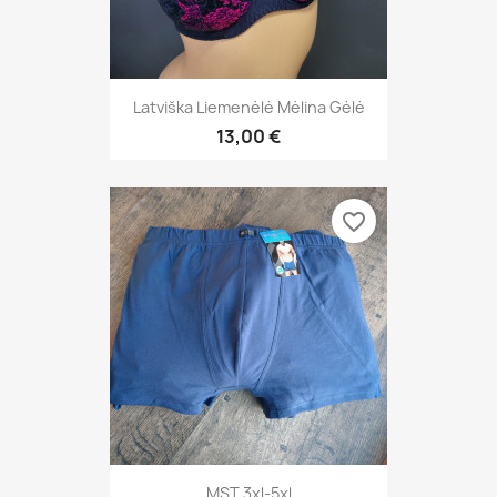
Latviška Liemenėlė Mėlina Gėlė
13,00 €
favorite_border
MST 3xl-5xl