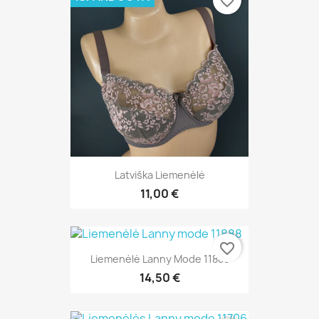
favorite_border
Latviška Liemenėlė
11,00 €
favorite_border
Liemenėlė Lanny Mode 11888
14,50 €