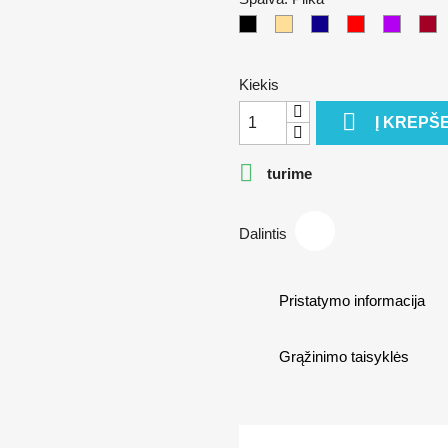
Juoda
Kūno
Mėlina
Raudona
Alyvinė
B
Kiekis

Į KREPŠE

turime
Dalintis
Pristatymo informacija
Grąžinimo taisyklės