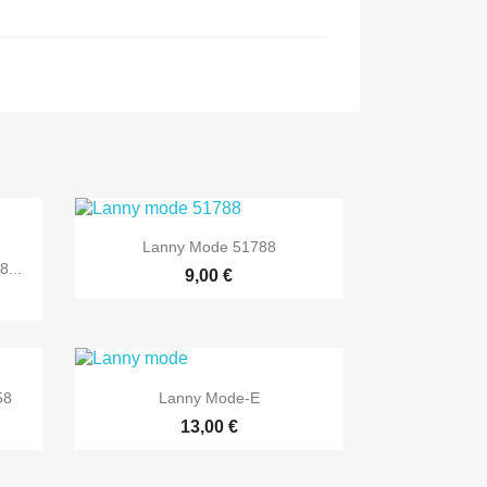

Greita peržiūra
Lanny Mode 51788
...
+2
9,00 €
+2

Greita peržiūra
58
Lanny Mode-E
+3
13,00 €