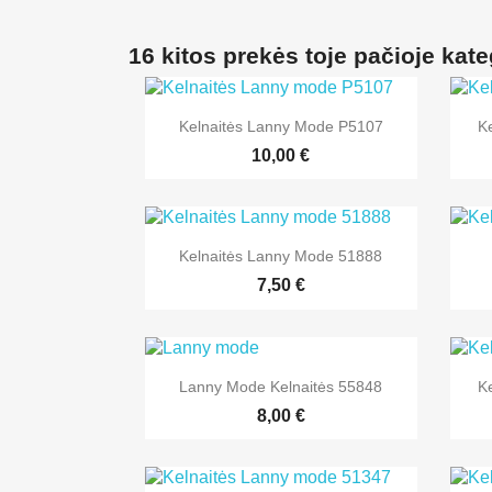
16 kitos prekės toje pačioje kate

Greita peržiūra
Kelnaitės Lanny Mode P5107
K
10,00 €

Greita peržiūra
Kelnaitės Lanny Mode 51888
+1
7,50 €

Greita peržiūra
Lanny Mode Kelnaitės 55848
K
+1
8,00 €