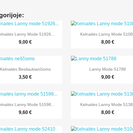
gorijoje:


Greita peržiūra
Greita peržiūra
elnaitės Lanny Mode 51926...
Kelnaitės Lanny Mode 510
+1
9,00 €
8,00 €


Greita peržiūra
Greita peržiūra
Kelnaitės Besilaukiančioms
Lanny Mode 51788
3,50 €
9,00 €


Greita peržiūra
Greita peržiūra
elnaitės Lanny Mode 51598...
Kelnaitės Lanny Mode 513
+2
9,60 €
8,00 €