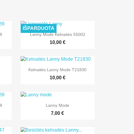
IŠPARDUOTA

Greita peržiūra
89
Lanny Mode Kelnaitės 55002
+1
10,00 €

Greita peržiūra
Kelnaitės Lanny Mode T21830
+2
10,00 €

Greita peržiūra
89
Lanny Mode
+2
+2
7,00 €