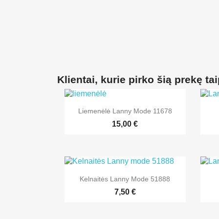
Klientai, kurie pirko šią prekę tai

Greita peržiūra
Liemenėlė Lanny Mode 11678
+2
15,00 €

Greita peržiūra
Kelnaitės Lanny Mode 51888
+1
7,50 €