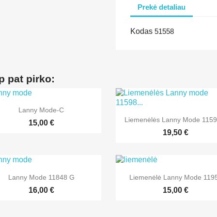
Prekė detaliau
Kodas
51558
p pat pirko:

Greita peržiūra
Lanny Mode-C

Greita peržiūra
Liemenėlės Lanny Mode 11598
+1
15,00 €
19,50 €


Greita peržiūra
Greita peržiūra
Lanny Mode 11848 G
Liemenėlė Lanny Mode 119
+2
16,00 €
15,00 €