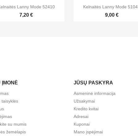


Greita peržiūra
Greita peržiūra
elnaitės Lanny Mode 52410
Kelnaitės Lanny Mode 510
+1
7,20 €
9,00 €
 ĮMONĖ
JŪSŲ PASKYRA
tymas
Asmeninė informacija
 taisyklės
Užsakymai
us
Kredito kvitai
ėjimas
Adresai
ekite su mumis
Kuponai
nės žemėlapis
Mano įspėjimai