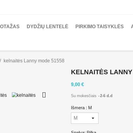
KOTAŽAS
DYDŽIŲ LENTELĖ
PIRKIMO TAISYKLĖS
kelnaitės Lanny mode 51558
KELNAITĖS LANNY
9,00 €

Su mokesčiais
2-6 d.d
Išmera : M
Spalva: Pilka