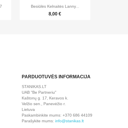

Greita peržiūra
47
Besiūlės Kelnaitės Lanny...
+4
8,00 €
PARDUOTUVĖS INFORMACIJA
STANIKAS.LT
UAB "Be Partneriu"
Kaštonų g. 17, Keravos k.
Velžio sen., Panevėžio r.
Lietuva
Paskambinkite mums:
+370 686 44109
Parašykite mums:
info@stanikas.lt