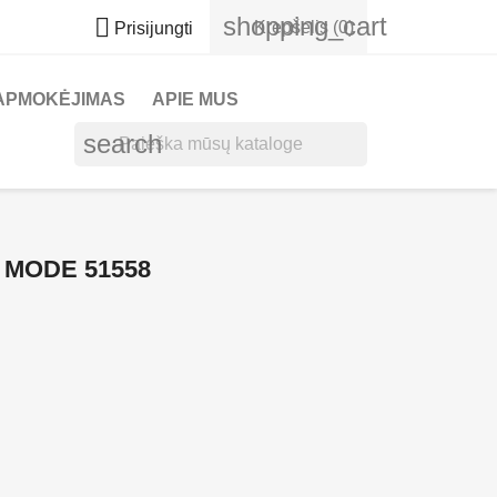
shopping_cart

Krepšelis
(0)
Prisijungti
APMOKĖJIMAS
APIE MUS
search
 MODE 51558