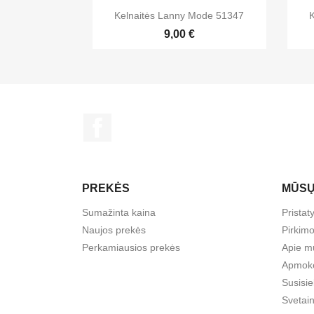

Greita peržiūra
Kelnaitės Lanny Mode 51347
K
+1
9,00 €
Facebook
PREKĖS
MŪSŲ
Sumažinta kaina
Prista
Naujos prekės
Pirkimo
Perkamiausios prekės
Apie m
Apmok
Susisi
Svetai