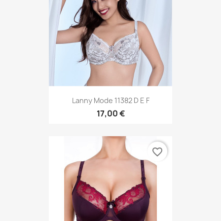
Lanny Mode 11382 D E F
17,00 €
favorite_border