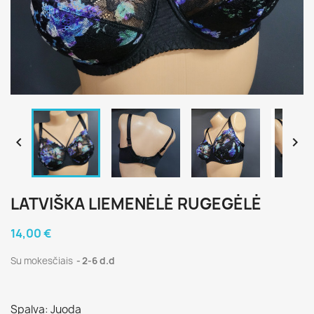


LATVIŠKA LIEMENĖLĖ RUGEGĖLĖ
14,00 €
Su mokesčiais
2-6 d.d
Spalva: Juoda