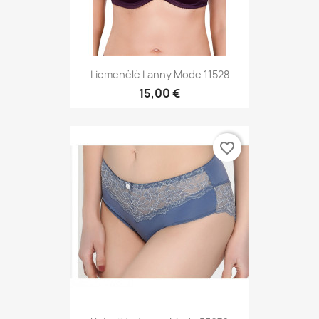
Liemenėlė Lanny Mode 11528
15,00 €
favorite_border