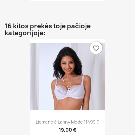
16 kitos prekės toje pačioje
kategorijoje:
favorite_border
Liemenėlė Lanny Mode 11499 D
19,00 €