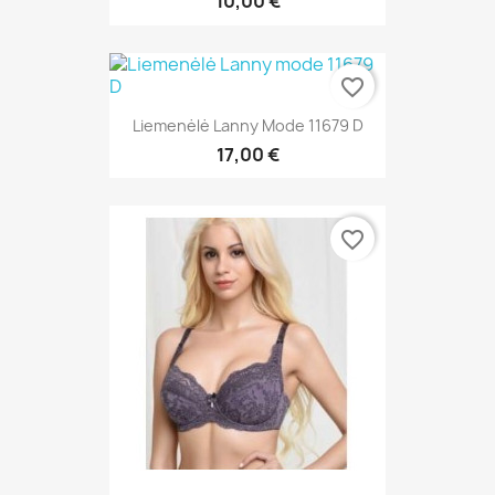
10,00 €
favorite_border
Liemenėlė Lanny Mode 11679 D
17,00 €
favorite_border