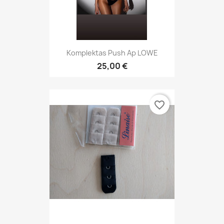
Komplektas Push Ap LOWE
25,00 €
favorite_border