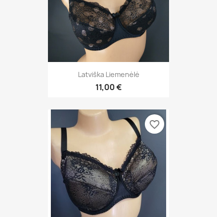
Latviška Liemenėlė
11,00 €
favorite_border