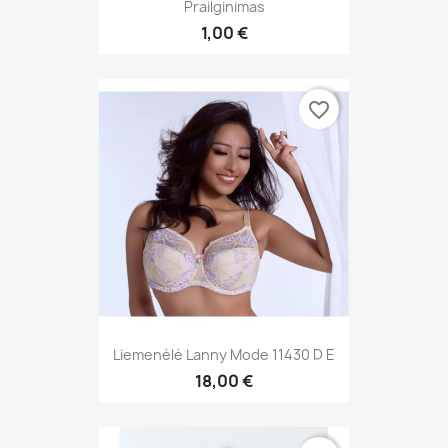
Prailginimas
1,00 €
favorite_border
Liemenėlė Lanny Mode 11430 D E
18,00 €