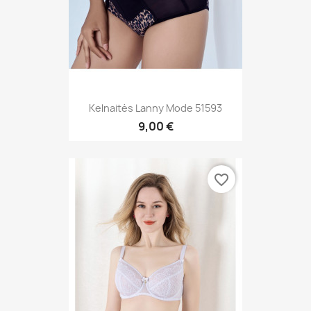
Kelnaitės Lanny Mode 51593
9,00 €
favorite_border