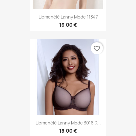
Liemenėlė Lanny Mode 11347
16,00 €
favorite_border
Liemenėlė Lanny Mode 3016 D...
18,00 €