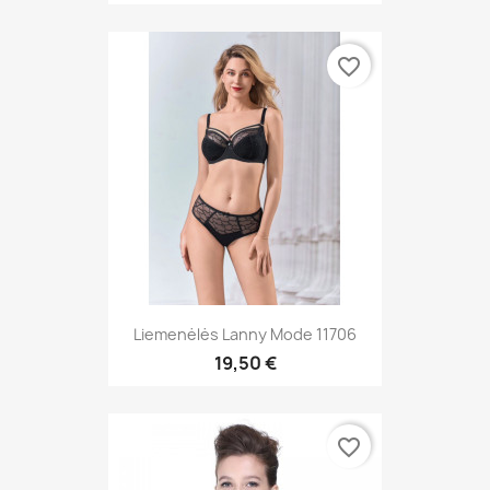
favorite_border
Liemenėlės Lanny Mode 11706
19,50 €
favorite_border