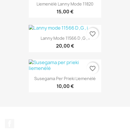
Liemenėlė Lanny Mode 11820
15,00 €
favorite_border
Lanny Mode 11566 D ,G , I
20,00 €
favorite_border
Susegama Per Prieki Liemenėlė
10,00 €
Facebook