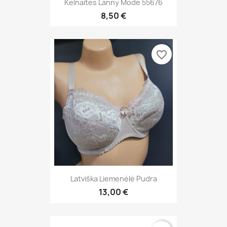
Kelnaitės Lanny Mode 55676
8,50 €
favorite_border
Latviška Liemenėlė Pudra
13,00 €