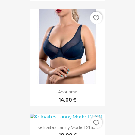
favorite_border
Acousma
14,00 €
favorite_border
Kelnaitės Lanny Mode T21830