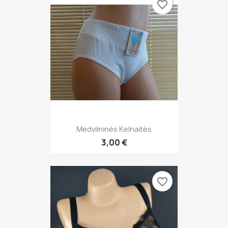
favorite_border
Medvilninės Kelnaitės
3,00 €
favorite_border