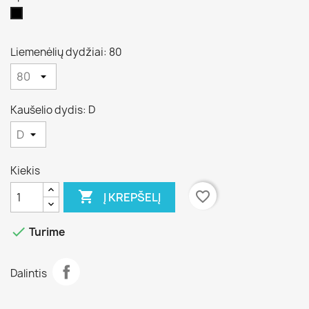
Juoda
Liemenėlių dydžiai: 80
Kaušelio dydis: D
Kiekis

favorite_border
Į KREPŠELĮ

Turime
Dalintis