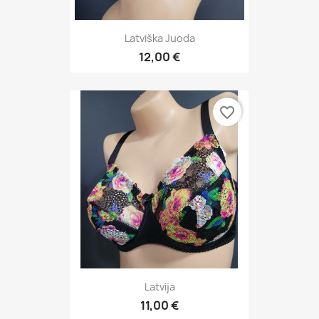
Latviška Juoda
12,00 €
favorite_border
Latvija
11,00 €