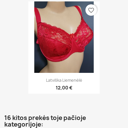
favorite_border
Latviška Liemenėlė
12,00 €
16 kitos prekės toje pačioje
kategorijoje: