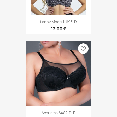
Lanny Mode 11693-D
12,00 €
favorite_border
Acausma 6482-D-E