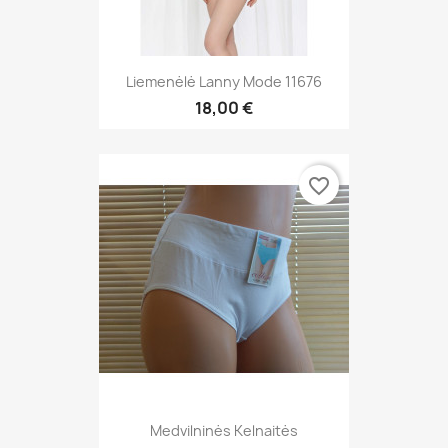
Liemenėlė Lanny Mode 11676
18,00 €
favorite_border
Medvilninės Kelnaitės