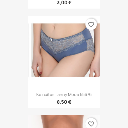
3,00 €
favorite_border
Kelnaitės Lanny Mode 55676
8,50 €
favorite_border