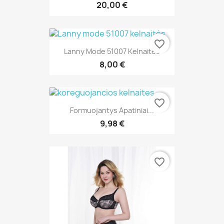
20,00 €
favorite_border
Lanny Mode 51007 Kelnaitės
8,00 €
favorite_border
Formuojantys Apatiniai...
9,98 €
favorite_border