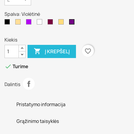
Spalva: Violėtinė
Juoda
Kūno
Alyvinė
Balta
Tamsiai
Juoda/smėlio
Violėtinė
/pilka
7
Kiekis

favorite_border
Į KREPŠELĮ

Turime
Dalintis
Pristatymo informacija
Grąžinimo taisyklės