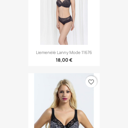
Liemenėlė Lanny Mode 11676
18,00 €
favorite_border