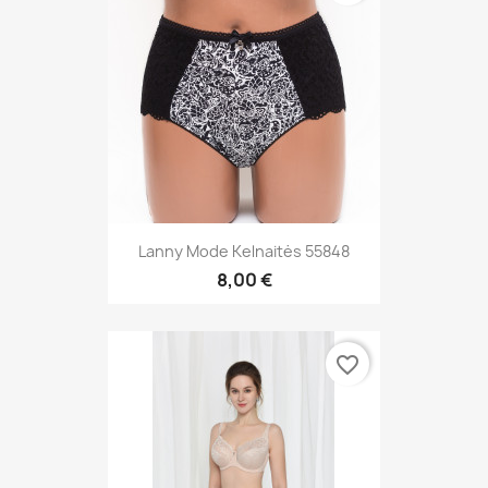
Lanny Mode Kelnaitės 55848
8,00 €
favorite_border