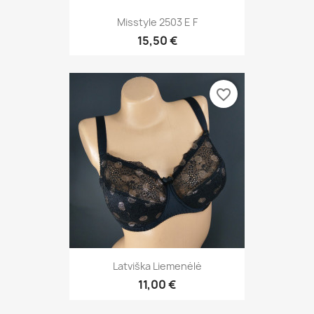
Misstyle 2503 E F
15,50 €
favorite_border
Latviška Liemenėlė
11,00 €