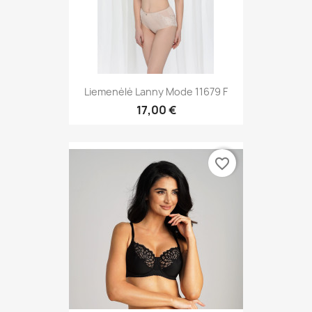
Liemenėlė Lanny Mode 11679 F
17,00 €
favorite_border