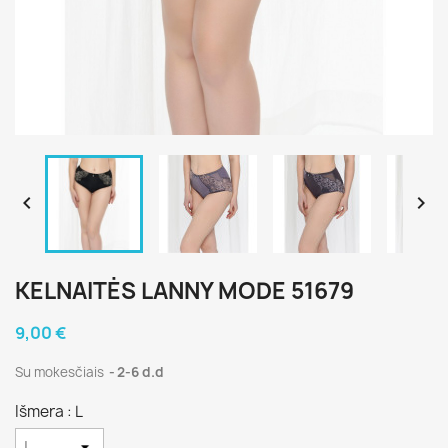


KELNAITĖS LANNY MODE 51679
9,00 €
Su mokesčiais
2-6 d.d
Išmera : L