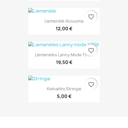
favorite_border
Liemenėlė Acousma
12,00 €
favorite_border
Liemenėlės Lanny Mode 11706
19,50 €
favorite_border
Kelnaitės Stringai
5,00 €