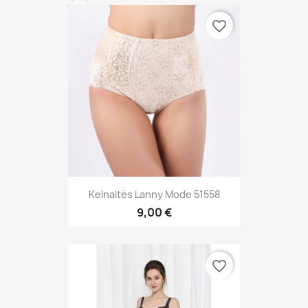
favorite_border
Kelnaitės Lanny Mode 51558
9,00 €
favorite_border