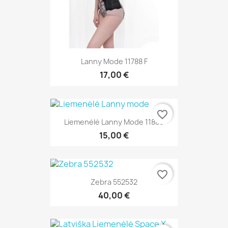
Lanny Mode 11788 F
17,00 €
favorite_border
Liemenėlė Lanny Mode 11886
15,00 €
favorite_border
Zebra 552532
40,00 €