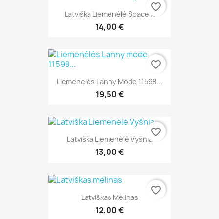
favorite_border
Latviška Liemenėlė Space X
14,00 €
favorite_border
Liemenėlės Lanny Mode 11598...
19,50 €
favorite_border
Latviška Liemenėlė Vyšnia
13,00 €
favorite_border
Latviškas Mėlinas
12,00 €