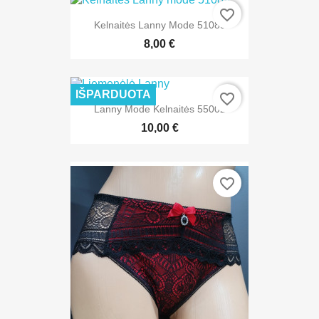
favorite_border
Kelnaitės Lanny Mode 51089
8,00 €
IŠPARDUOTA
favorite_border
Lanny Mode Kelnaitės 55002
10,00 €
favorite_border