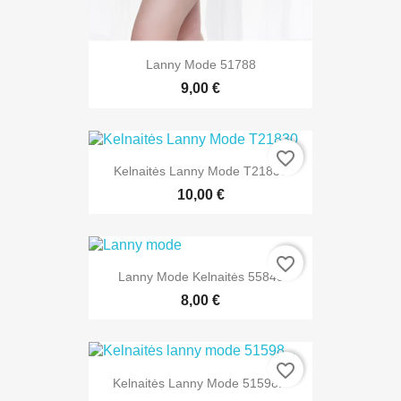
Lanny Mode 51788
9,00 €
favorite_border
Kelnaitės Lanny Mode T21830
10,00 €
favorite_border
Lanny Mode Kelnaitės 55848
8,00 €
favorite_border
Kelnaitės Lanny Mode 51598...