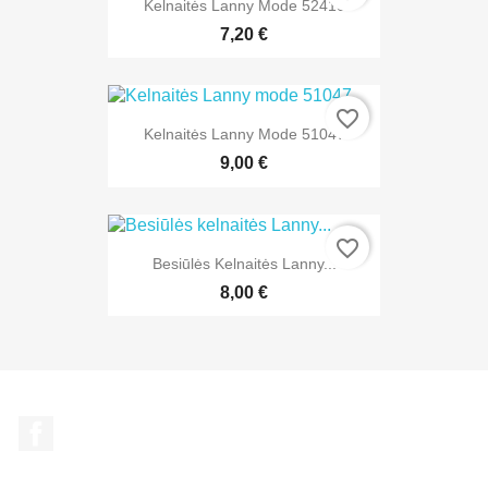
Kelnaitės Lanny Mode 52410
7,20 €
favorite_border
Kelnaitės Lanny Mode 51047
9,00 €
favorite_border
Besiūlės Kelnaitės Lanny...
8,00 €
Facebook