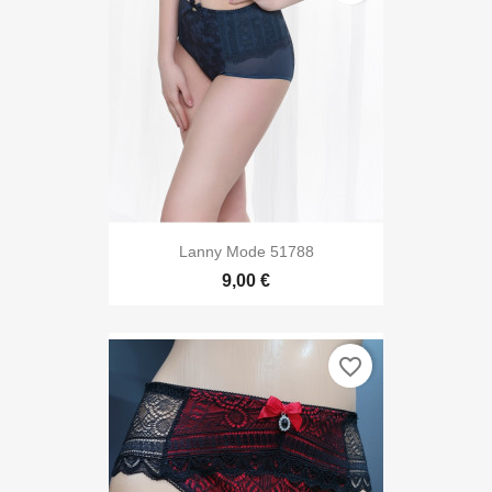
Lanny Mode 51788
9,00 €
favorite_border