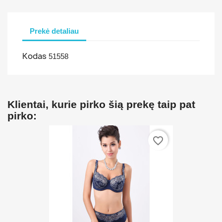
Prekė detaliau
Kodas
51558
Klientai, kurie pirko šią prekę taip pat
pirko:
favorite_border