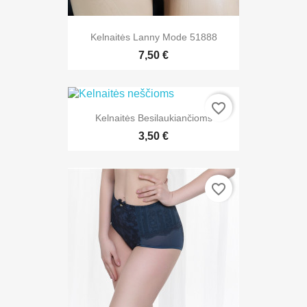
Kelnaitės Lanny Mode 51888
7,50 €
favorite_border
Kelnaitės Besilaukiančioms
3,50 €
favorite_border