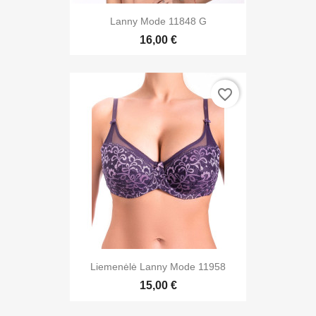
Lanny Mode 11848 G
16,00 €
favorite_border
Liemenėlė Lanny Mode 11958
15,00 €