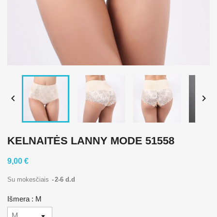


KELNAITĖS LANNY MODE 51558
9,00 €
Su mokesčiais
2-6 d.d
Išmera : M