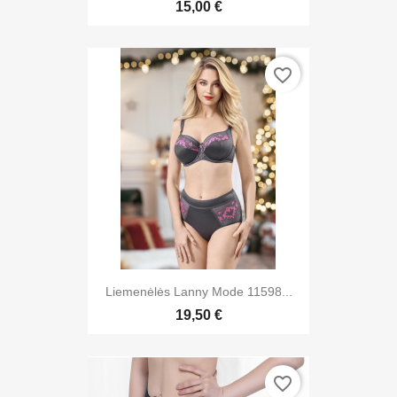
15,00 €
favorite_border
Liemenėlės Lanny Mode 11598...
19,50 €
favorite_border