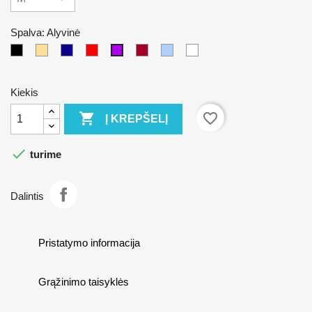
Spalva: Alyvinė
Juoda
Kūno
Mėlina
Raudona
Bordo
Pilka
Balta
Alyvinė
Kiekis

favorite_border
Į KREPŠELĮ

turime
Dalintis
Pristatymo informacija
Grąžinimo taisyklės