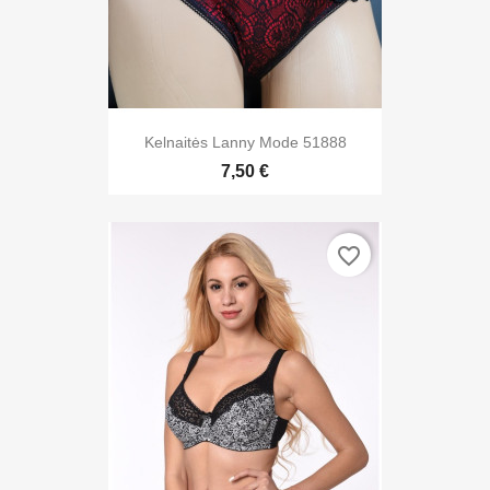
Kelnaitės Lanny Mode 51888
7,50 €
favorite_border