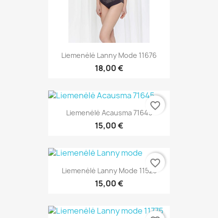
Liemenėlė Lanny Mode 11676
18,00 €
favorite_border
Liemenėlė Acausma 71645
15,00 €
favorite_border
Liemenėlė Lanny Mode 11528
15,00 €