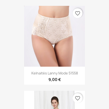
favorite_border
Kelnaitės Lanny Mode 51558
9,00 €
favorite_border