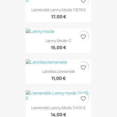
favorite_border
Liemenėlė Lanny Mode 11679 D
17,00 €
favorite_border
Lanny Mode-C
15,00 €
favorite_border
Latviška Liemenėlė
11,00 €
favorite_border
Liemenėlė Lanny Mode 11410-E
14,00 €