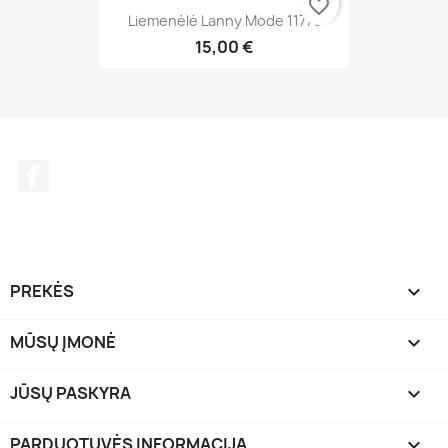
favorite_border
Liemenėlė Lanny Mode 11775
15,00 €
Facebook
PREKĖS

MŪSŲ ĮMONĖ

JŪSŲ PASKYRA

PARDUOTUVĖS INFORMACIJA
keyboard_arrow_down