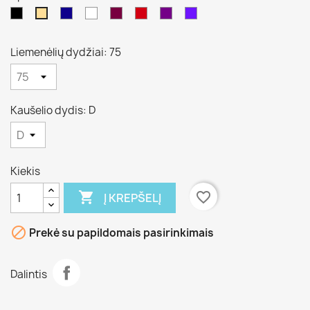
Juoda
Mėlina
Balta
Tamsiai
Juoda/raudona
Violėtinė
Mėlina
Kūno
/pilka
Balta
7
Liemenėlių dydžiai: 75
Kaušelio dydis: D
Kiekis

favorite_border
Į KREPŠELĮ

Prekė su papildomais pasirinkimais
Dalintis