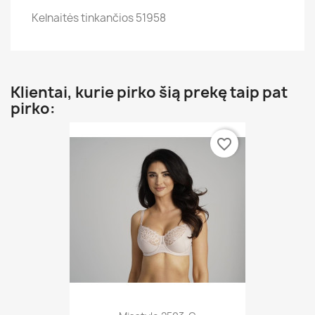
Kelnaitės tinkančios 51958
Klientai, kurie pirko šią prekę taip pat
pirko:
favorite_border