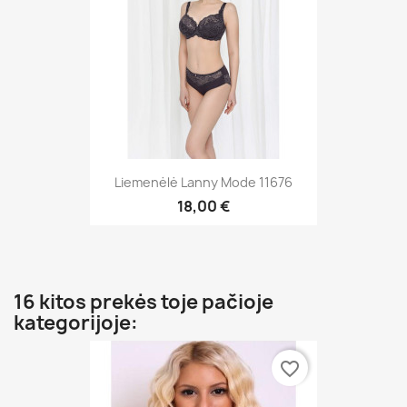
Liemenėlė Lanny Mode 11676
18,00 €
16 kitos prekės toje pačioje
kategorijoje:
favorite_border