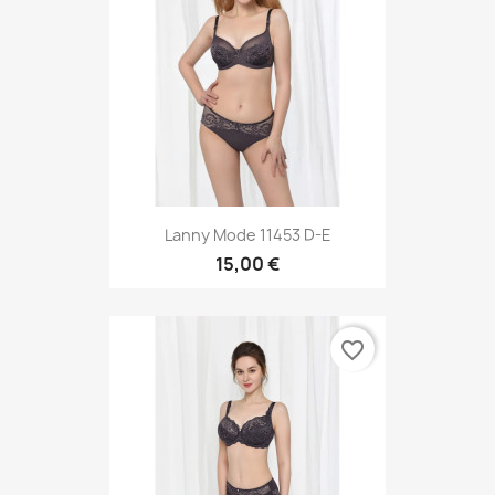
Lanny Mode 11453 D-E
15,00 €
favorite_border