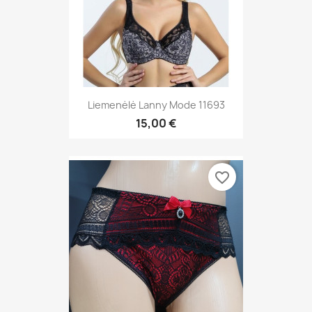
Liemenėlė Lanny Mode 11693
15,00 €
favorite_border