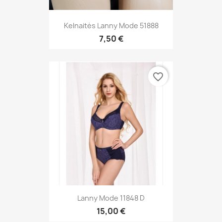
Kelnaitės Lanny Mode 51888
7,50 €
favorite_border
Lanny Mode 11848 D
15,00 €