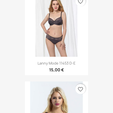
favorite_border
Lanny Mode 11453 D-E
15,00 €
favorite_border