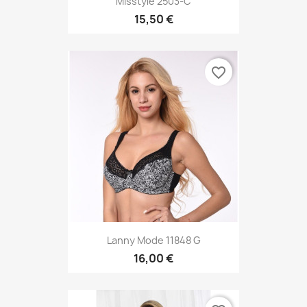
Misstyle 2503-C
15,50 €
favorite_border
Lanny Mode 11848 G
16,00 €