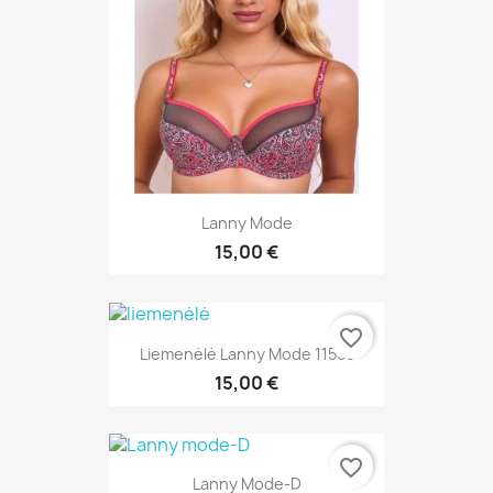
Lanny Mode
15,00 €
favorite_border
Liemenėlė Lanny Mode 11558
15,00 €
favorite_border
Lanny Mode-D