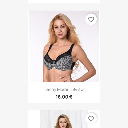
favorite_border
Lanny Mode 11848 G
16,00 €
favorite_border