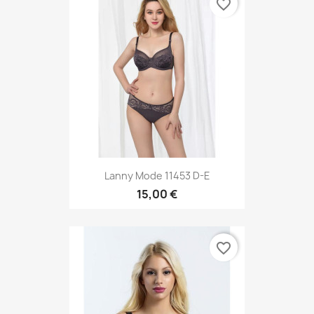
favorite_border
Lanny Mode 11453 D-E
15,00 €
favorite_border