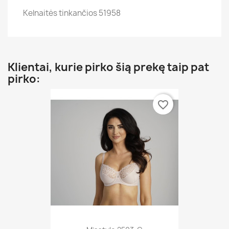
Kelnaitės tinkančios 51958
Klientai, kurie pirko šią prekę taip pat
pirko:
favorite_border