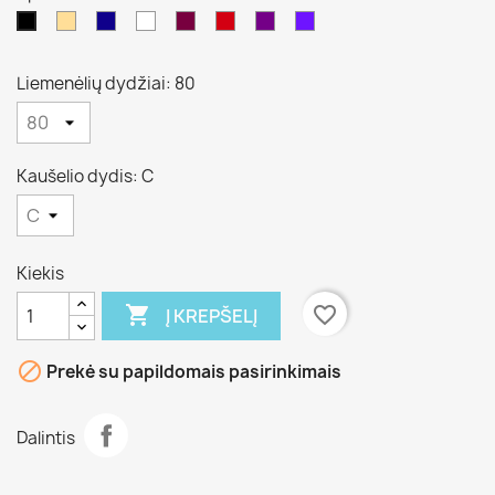
Kūno
Mėlina
Balta
Tamsiai
Juoda/raudona
Violėtinė
Mėlina
Juoda
/pilka
Balta
7
Liemenėlių dydžiai: 80
Kaušelio dydis: C
Kiekis

favorite_border
Į KREPŠELĮ

Prekė su papildomais pasirinkimais
Dalintis