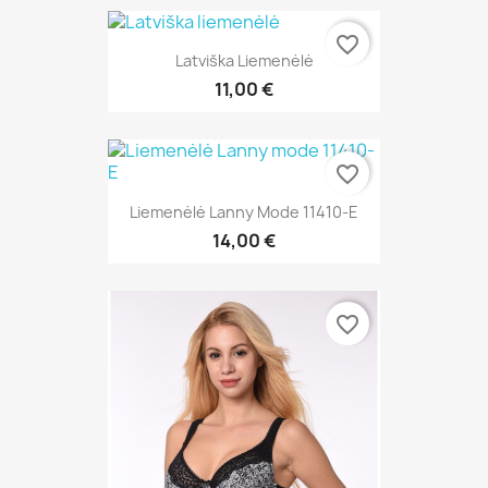
favorite_border
Latviška Liemenėlė
11,00 €
favorite_border
Liemenėlė Lanny Mode 11410-E
14,00 €
favorite_border