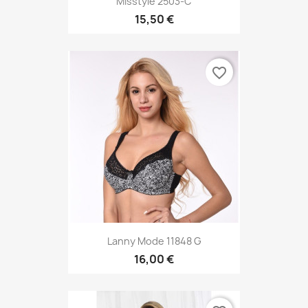
Misstyle 2503-C
15,50 €
favorite_border
Lanny Mode 11848 G
16,00 €