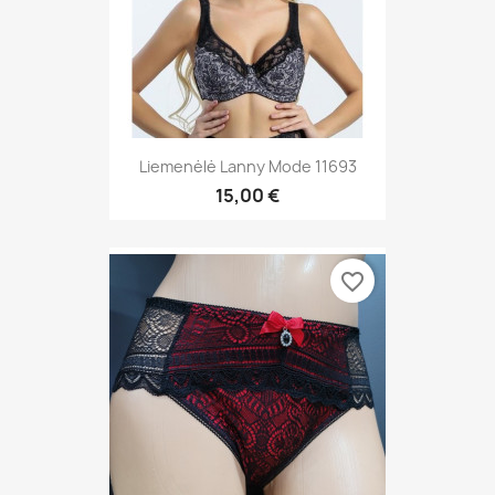
Liemenėlė Lanny Mode 11693
15,00 €
favorite_border