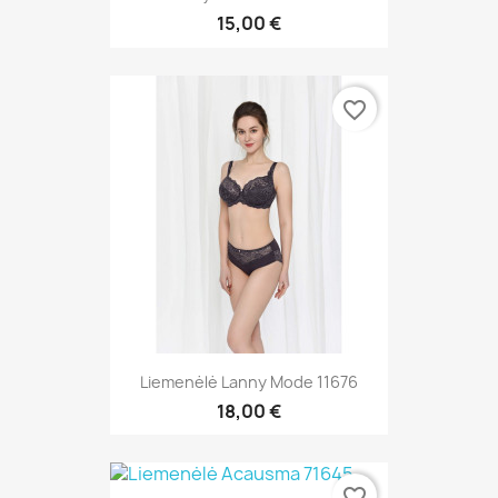
15,00 €
favorite_border
Liemenėlė Lanny Mode 11676
18,00 €
favorite_border