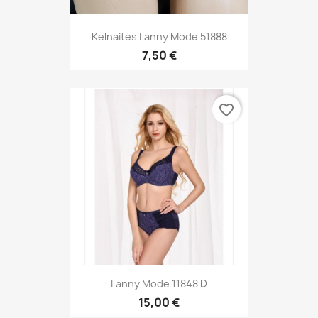
Kelnaitės Lanny Mode 51888
7,50 €
favorite_border
Lanny Mode 11848 D
15,00 €