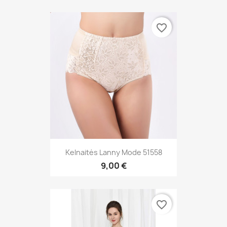
favorite_border
Kelnaitės Lanny Mode 51558
9,00 €
favorite_border