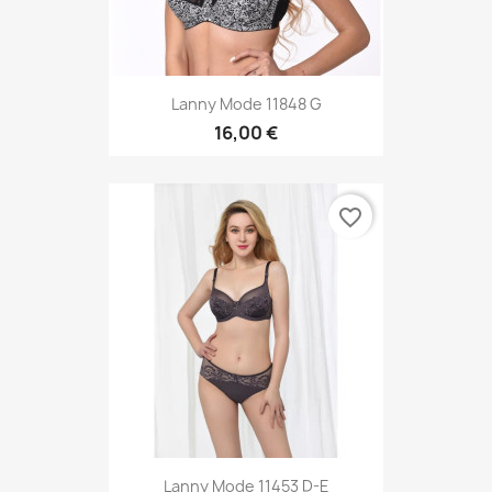
Lanny Mode 11848 G
16,00 €
favorite_border
Lanny Mode 11453 D-E