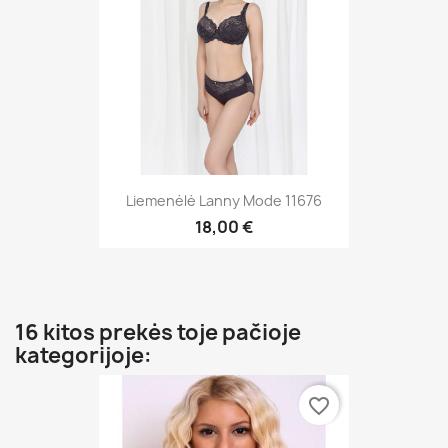
Liemenėlė Lanny Mode 11676
18,00 €
16 kitos prekės toje pačioje
kategorijoje:
favorite_border