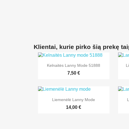
Klientai, kurie pirko šią prekę tai

Greita peržiūra
Kelnaitės Lanny Mode 51888
L
7,50 €

Greita peržiūra
Liemenėlė Lanny Mode
L
14,00 €