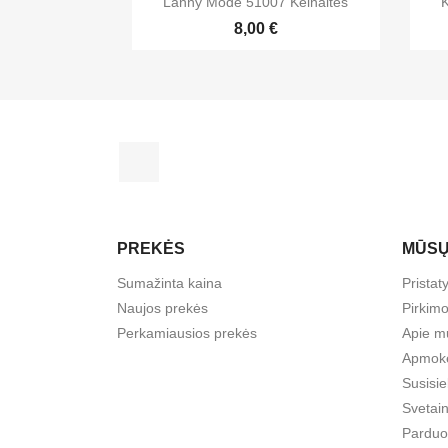
Lanny Mode 51007 Kelnaitės
K
8,00 €
Facebook
PREKĖS
MŪSŲ
Sumažinta kaina
Prista
Naujos prekės
Pirkimo
Perkamiausios prekės
Apie m
Apmok
Susisi
Svetai
Parduo