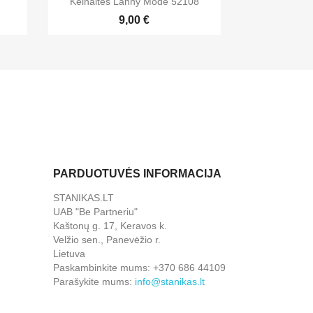
Kelnaitės Lanny Mode 52108
9,00 €
PARDUOTUVĖS INFORMACIJA
STANIKAS.LT
UAB "Be Partneriu"
Kaštonų g. 17, Keravos k.
Velžio sen., Panevėžio r.
Lietuva
Paskambinkite mums:
+370 686 44109
Parašykite mums:
info@stanikas.lt