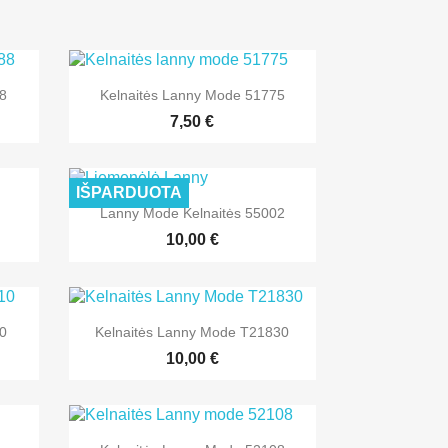

Greita peržiūra
88
Kelnaitės Lanny Mode 51775
7,50 €
IŠPARDUOTA

Greita peržiūra
Lanny Mode Kelnaitės 55002
10,00 €

Greita peržiūra
10
Kelnaitės Lanny Mode T21830
10,00 €

Greita peržiūra