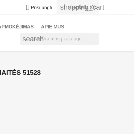
shopping_cart

Krepšelis
(0)
Prisijungti
APMOKĖJIMAS
APIE MUS
search
AITĖS 51528