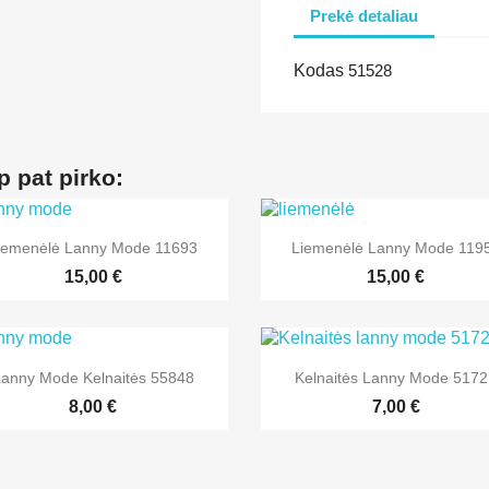
Prekė detaliau
Kodas
51528
p pat pirko:


Greita peržiūra
Greita peržiūra
iemenėlė Lanny Mode 11693
Liemenėlė Lanny Mode 119
15,00 €
15,00 €


Greita peržiūra
Greita peržiūra
anny Mode Kelnaitės 55848
Kelnaitės Lanny Mode 517
8,00 €
7,00 €