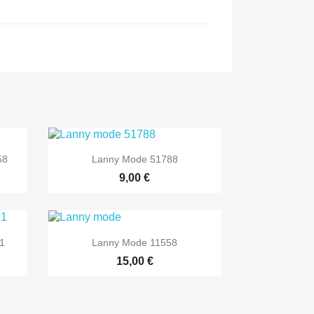

Greita peržiūra
58
Lanny Mode 51788
9,00 €

Greita peržiūra
21
Lanny Mode 11558
15,00 €