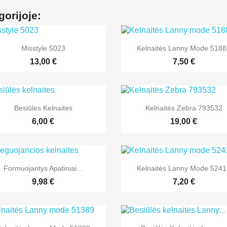
gorijoje:


Greita peržiūra
Greita peržiūra
Misstyle 5023
Kelnaitės Lanny Mode 518
13,00 €
7,50 €


Greita peržiūra
Greita peržiūra
Besiūlės Kelnaites
Kelnaitės Zebra 793532
6,00 €
19,00 €


Greita peržiūra
Greita peržiūra
Formuojantys Apatiniai...
Kelnaitės Lanny Mode 524
9,98 €
7,20 €


Greita peržiūra
Greita peržiūra