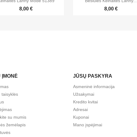
elnaitės Lanny Mode 51389
Besiūlės Kelnaitės Lanny...
8,00 €
8,00 €
 ĮMONĖ
JŪSŲ PASKYRA
tymas
Asmeninė informacija
 taisyklės
Užsakymai
us
Kredito kvitai
ėjimas
Adresai
ekite su mumis
Kuponai
nės žemėlapis
Mano įspėjimai
tuvės