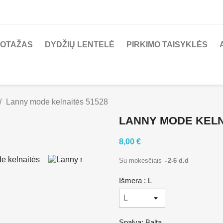
KOTAŽAS
DYDŽIŲ LENTELĖ
PIRKIMO TAISYKLĖS
Lanny mode kelnaitės 51528
LANNY MODE KELN
8,00 €
Su mokesčiais
2-6 d.d
Išmera : L
Spalva: Balta