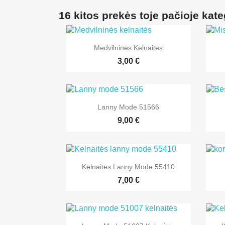
16 kitos prekės toje pačioje kate

Greita peržiūra
Medvilninės Kelnaitės
3,00 €

Greita peržiūra
Lanny Mode 51566
9,00 €

Greita peržiūra
Kelnaitės Lanny Mode 55410
7,00 €

Greita peržiūra