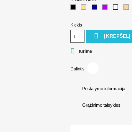
Juoda
Kūno
Mėlina
Alyvinė
p
Balta
Kiekis

Į KREPŠELĮ

turime
Dalintis
Pristatymo informacija
Grąžinimo taisyklės