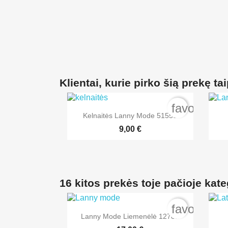
Klientai, kurie pirko šią prekę tai
favorite_b

Greita peržiūra
Kelnaitės Lanny Mode 51558
+3
9,00 €
16 kitos prekės toje pačioje kate
favorite_b

Greita peržiūra
Lanny Mode Liemenėlė 12781
+1