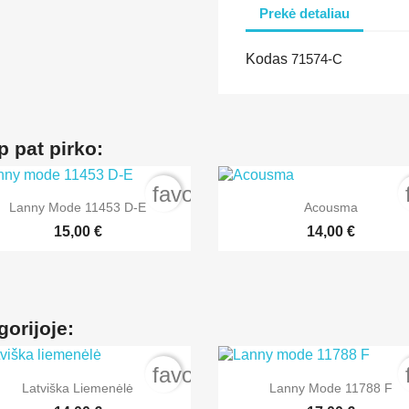
Prekė detaliau
Kodas
71574-C
p pat pirko:
order
favorite_border


Greita peržiūra
Greita peržiūra
Lanny Mode 11453 D-E
Acousma
+2
15,00 €
14,00 €
gorijoje:
order
favorite_border


Greita peržiūra
Greita peržiūra
Latviška Liemenėlė
Lanny Mode 11788 F