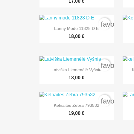
17,00 €
favorite_b

Greita peržiūra
Lanny Mode 11828 D E
+2
18,00 €
favorite_b

Greita peržiūra
Latviška Liemenėlė Vyšnia
K
13,00 €
favorite_b

Greita peržiūra
Kelnaitės Zebra 793532
19,00 €