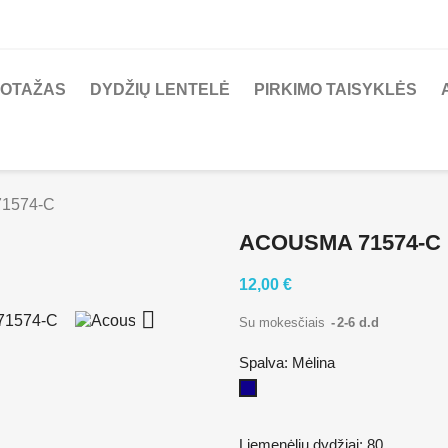
KOTAŽAS
DYDŽIŲ LENTELĖ
PIRKIMO TAISYKLĖS
71574-C
ACOUSMA 71574-C
12,00 €

Su mokesčiais
2-6 d.d
Spalva: Mėlina
Mėlina
Liemenėlių dydžiai: 80