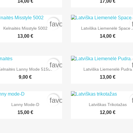
14,00 €
17,00 €
order
favorite_border


Greita peržiūra
Greita peržiūra
Kelnaitės Misstyle 5002
Latviška Liemenėlė Space 
13,00 €
14,00 €
order
favorite_border


Greita peržiūra
Greita peržiūra
elnaitės Lanny Mode 51558
Latviška Liemenėlė Pudra
+3
9,00 €
13,00 €
order
favorite_border


Greita peržiūra
Greita peržiūra
Lanny Mode-D
Latviškas Trikotažas
+1
15,00 €
12,00 €