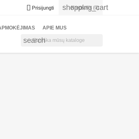
shopping_cart

Krepšelis
(0)
Prisijungti
APMOKĖJIMAS
APIE MUS
search