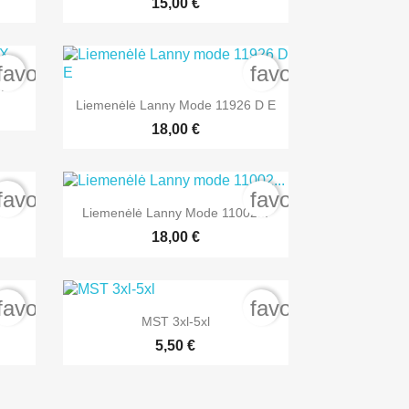
15,00 €
favorite_border
favorite_border
X

Greita peržiūra
Liemenėlė Lanny Mode 11926 D E
+1
18,00 €
favorite_border
favorite_border

Greita peržiūra
Liemenėlė Lanny Mode 11002...
+1
18,00 €
favorite_border
favorite_border

Greita peržiūra
MST 3xl-5xl
5,50 €