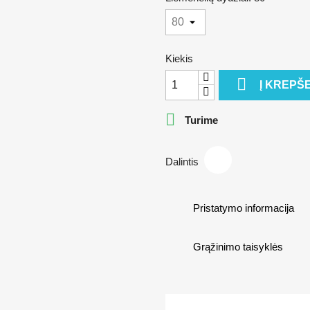
Kiekis

Į KREPŠE

Turime
Dalintis
Pristatymo informacija
Grąžinimo taisyklės