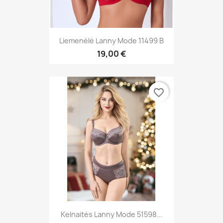
Liemenėlė Lanny Mode 11499 B
19,00 €
favorite_border
Kelnaitės Lanny Mode 51598...