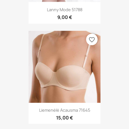
Lanny Mode 51788
9,00 €
favorite_border
Liemenėlė Acausma 71645
15,00 €