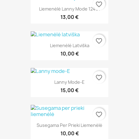
favorite_border
Liemenėlė Lanny Mode 12491
13,00 €
favorite_border
Liemenėlė Latviška
10,00 €
favorite_border
Lanny Mode-E
15,00 €
favorite_border
Susegama Per Prieki Liemenėlė
10,00 €