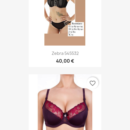
Zebra 545532
40,00 €
favorite_border