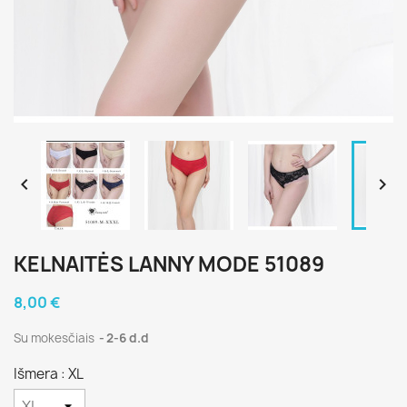


KELNAITĖS LANNY MODE 51089
8,00 €
Su mokesčiais
2-6 d.d
Išmera : XL