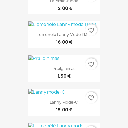
Latviška Juoda
12,00 €
favorite_border
Liemenėlė Lanny Mode 11347
16,00 €
favorite_border
Prailginimas
1,30 €
favorite_border
Lanny Mode-C
15,00 €