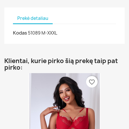
Prekė detaliau
Kodas
51089 M-XXXL
Klientai, kurie pirko šią prekę taip pat
pirko:
favorite_border