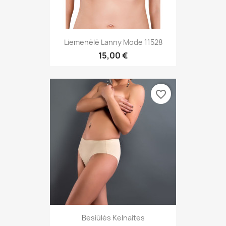
Liemenėlė Lanny Mode 11528
15,00 €
favorite_border
Besiūlės Kelnaites