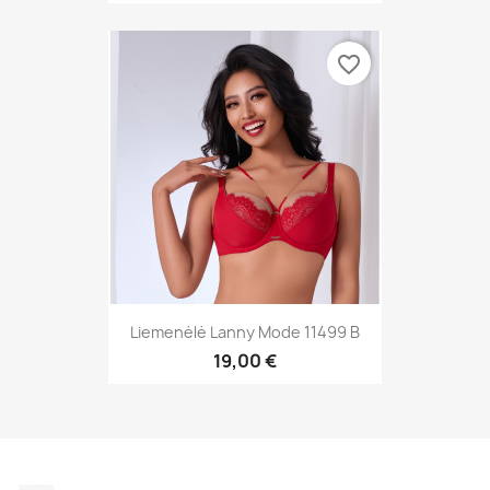
favorite_border
Liemenėlė Lanny Mode 11499 B
19,00 €