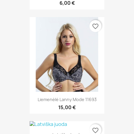
6,00 €
favorite_border
Liemenėlė Lanny Mode 11693
15,00 €
favorite_border