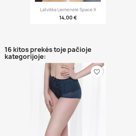
Latviška Liemenėlė Space X
14,00 €
16 kitos prekės toje pačioje
kategorijoje:
favorite_border