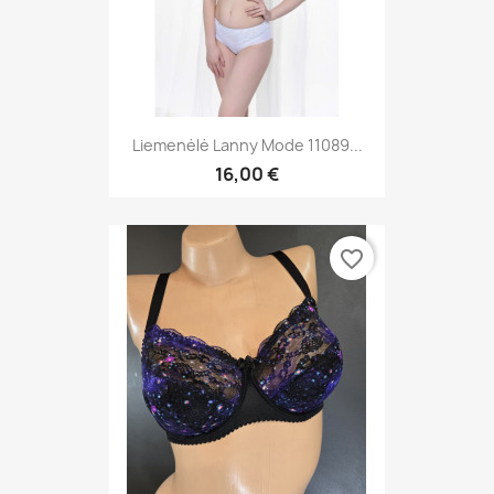
Liemenėlė Lanny Mode 11089...
16,00 €
favorite_border