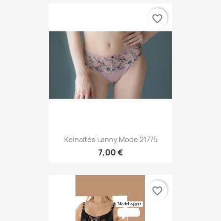
favorite_border
Kelnaitės Lanny Mode 21775
7,00 €
favorite_border