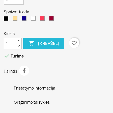
Spalva: Juoda
Kūno
Mėlina
Balta
Rožinė
Kavos
Juoda
Kiekis

favorite_border
Į KREPŠELĮ

Turime
Dalintis
Pristatymo informacija
Grąžinimo taisyklės