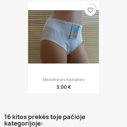
favorite_border
Medvilninės Kelnaitės
3,00 €
16 kitos prekės toje pačioje
kategorijoje: