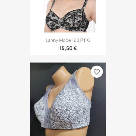
Lanny Mode 16017 F G
15,50 €
favorite_border