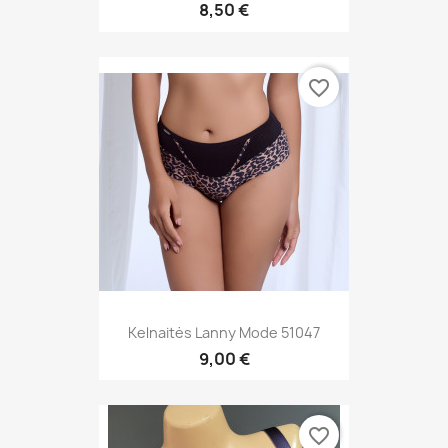
8,50 €
favorite_border
Kelnaitės Lanny Mode 51047
9,00 €
favorite_border