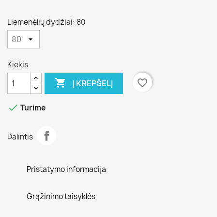
Liemenėlių dydžiai: 80
Kiekis

favorite_border
Į KREPŠELĮ

Turime
Dalintis
Pristatymo informacija
Grąžinimo taisyklės