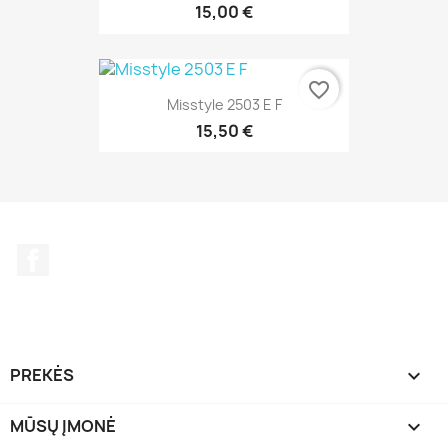
15,00 €
favorite_border
Misstyle 2503 E F
15,50 €
Facebook
PREKĖS

MŪSŲ ĮMONĖ
