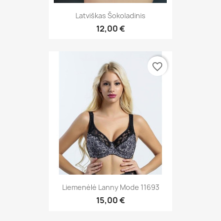
Latviškas Šokoladinis
12,00 €
favorite_border
Liemenėlė Lanny Mode 11693
15,00 €