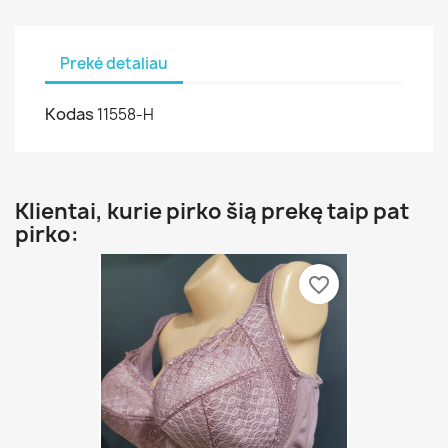
Prekė detaliau
Kodas
11558-H
Klientai, kurie pirko šią prekę taip pat
pirko:
favorite_border