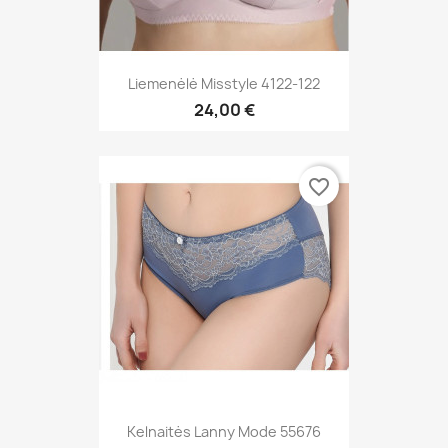
Liemenėlė Misstyle 4122-122
24,00 €
favorite_border
Kelnaitės Lanny Mode 55676