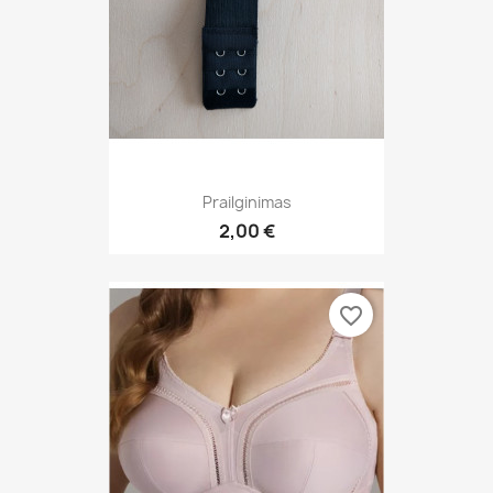
Prailginimas
2,00 €
favorite_border