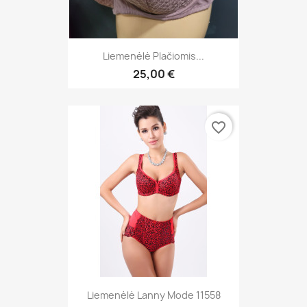
Liemenėlė Plačiomis...
25,00 €
favorite_border
Liemenėlė Lanny Mode 11558