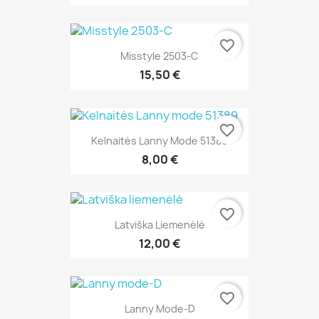
favorite_border
Misstyle 2503-C
15,50 €
favorite_border
Kelnaitės Lanny Mode 51389
8,00 €
favorite_border
Latviška Liemenėlė
12,00 €
favorite_border
Lanny Mode-D