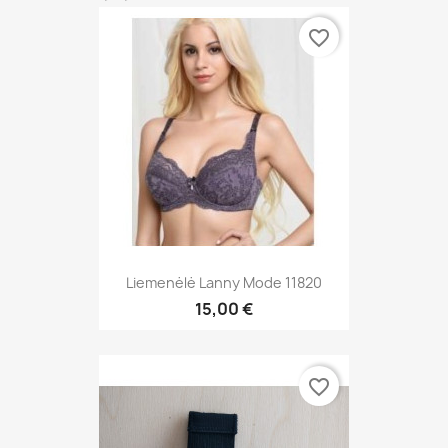
favorite_border
Liemenėlė Lanny Mode 11820
15,00 €
favorite_border