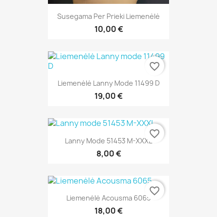
Susegama Per Prieki Liemenėlė
10,00 €
favorite_border
Liemenėlė Lanny Mode 11499 D
19,00 €
favorite_border
Lanny Mode 51453 M-XXXL
8,00 €
favorite_border
Liemenėlė Acousma 6065
18,00 €