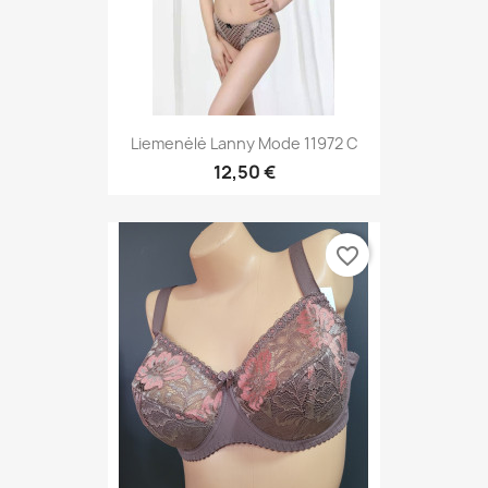
Liemenėlė Lanny Mode 11972 C
12,50 €
favorite_border