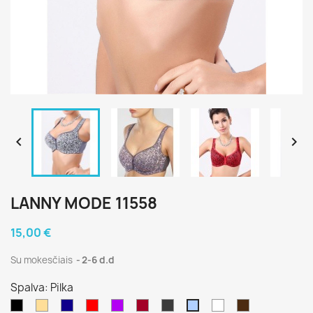


LANNY MODE 11558
15,00 €
Su mokesčiais
2-6 d.d
Spalva: Pilka
Juoda
Kūno
Mėlina
Raudona
Alyvinė
Bordo
Antracito
Balta
Ruda
Pilka